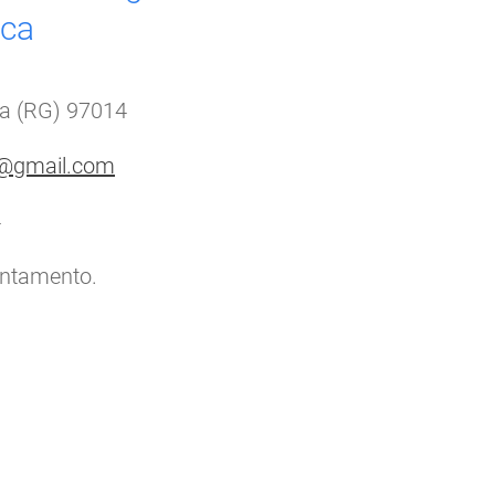
ica
ica (RG) 97014
o@gmail.com
4
untamento.