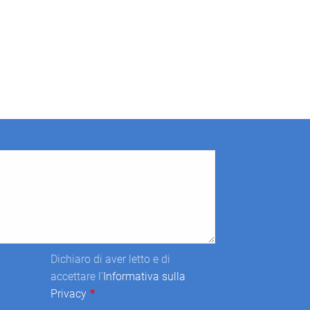
Dichiaro di aver letto e di
accettare l'
Informativa sulla
Privacy
*