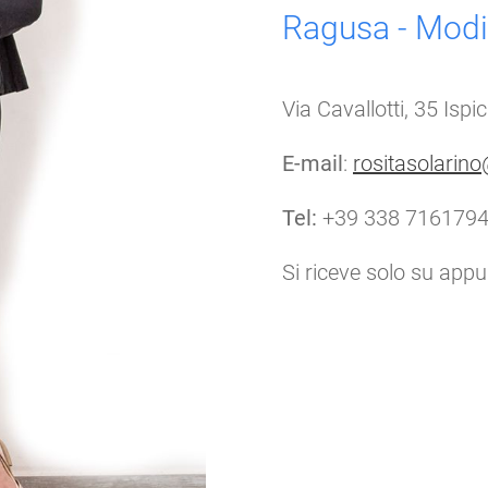
Ragusa - Mod
Via Cavallotti, 35 Isp
E-mail
:
rositasolarin
Tel:
+39 338 716179
Si riceve solo su app